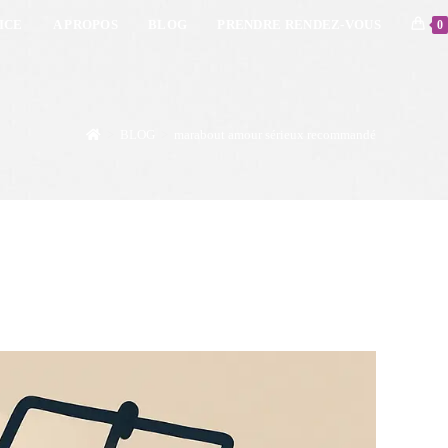
ICE
A PROPOS
BLOG
PRENDRE RENDEZ-VOUS
0
>
BLOG
>
marabout amour sérieux recommandé