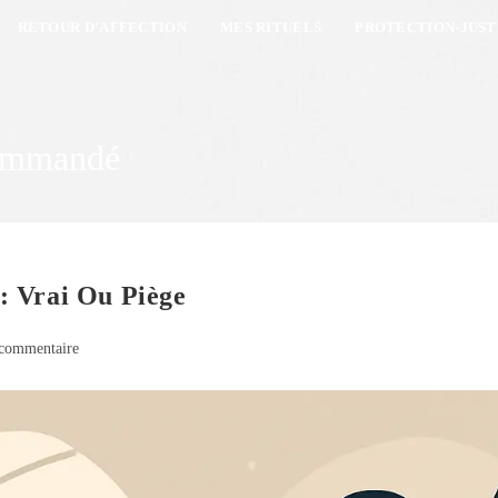
RETOUR D’AFFECTION
MES RITUELS
PROTECTION-JUST
commandé
: Vrai Ou Piège
commentaire