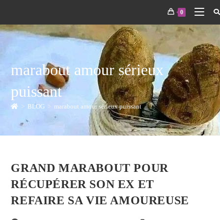
0
marabout amour sérieux
puissant
>
BLOG
>
marabout amour sérieux puissant
GRAND MARABOUT POUR
RÉCUPÉRER SON EX ET
REFAIRE SA VIE AMOUREUSE