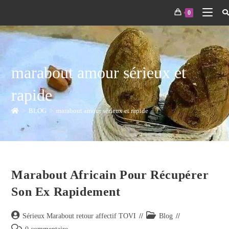
0
marabout amour sérieux et
rapide
>
BLOG
>
marabout amour sérieux et rapide
Marabout Africain Pour Récupérer
Son Ex Rapidement
Sérieux Marabout retour affectif TOVI
Blog