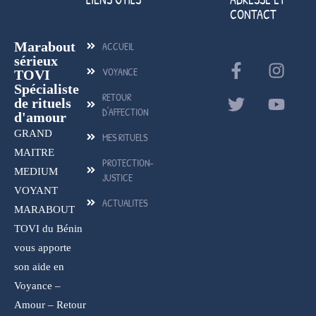
CONTACT
Marabout
ACCUEIL
sérieux
VOYANCE
TOVI
Spécialiste
RETOUR
de rituels
D'AFFECTION
d'amour
GRAND
MES RITUELS
MAITRE
PROTECTION-
MEDIUM
JUSTICE
VOYANT
ACTUALITES
MARABOUT
TOVI du Bénin
vous apporte
son aide en
Voyance –
Amour – Retour