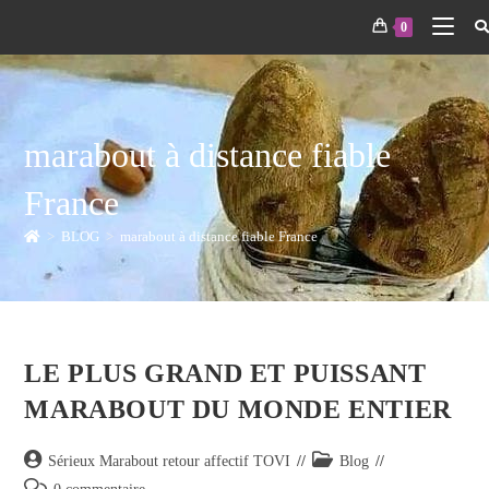
0
marabout à distance fiable
France
>
BLOG
>
marabout à distance fiable France
LE PLUS GRAND ET PUISSANT
MARABOUT DU MONDE ENTIER
Sérieux Marabout retour affectif TOVI
Blog