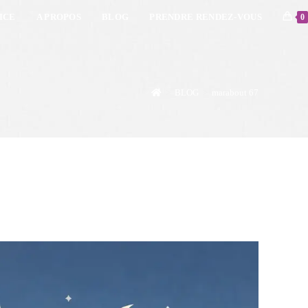
ICE
A PROPOS
BLOG
PRENDRE RENDEZ-VOUS
0
>
BLOG
>
marabout 67