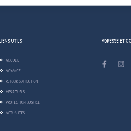
LIENS UTILS
ADRESSE ET C
ACCUEIL
VOYANCE
RETOUR D'AFFECTION
MES RITUELS
PROTECTION-JUSTICE
ACTUALITES