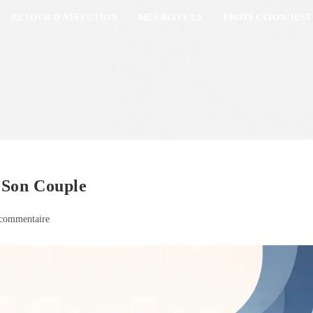
RETOUR D’AFFECTION
MES RITUELS
PROTECTION-JUST
 Son Couple
commentaire