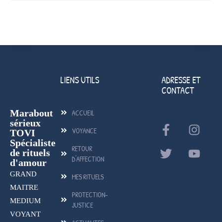
LIENS UTILS
ADRESSE ET
CONTACT
Marabout
ACCUEIL
sérieux
VOYANCE
TOVI
Spécialiste
RETOUR
de rituels
D'AFFECTION
d'amour
GRAND
MES RITUELS
MAITRE
PROTECTION-
MEDIUM
JUSTICE
VOYANT