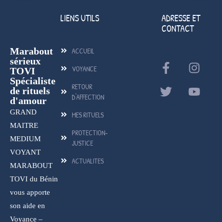
LIENS UTILS
ADRESSE ET
CONTACT
Marabout
ACCUEIL
sérieux
VOYANCE
TOVI
Spécialiste
RETOUR
de rituels
D'AFFECTION
d'amour
GRAND
MES RITUELS
MAITRE
PROTECTION-
MEDIUM
JUSTICE
VOYANT
ACTUALITES
MARABOUT
TOVI du Bénin
vous apporte
son aide en
Voyance –