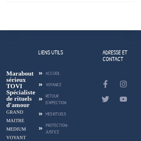
LIENS UTILS
ADRESSE ET
CONTACT
Marabout
ACCUEIL
sérieux
VOYANCE
TOVI
Spécialiste
RETOUR
de rituels
D'AFFECTION
d'amour
GRAND
MES RITUELS
MAITRE
PROTECTION-
MEDIUM
JUSTICE
VOYANT