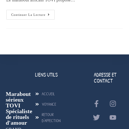
Le marabout africain TOVI propose…
Continuer La Lecture
LIENS UTILS
ADRESSE ET
CONTACT
Marabout
ACCUEIL
sérieux
VOYANCE
TOVI
Spécialiste
RETOUR
de rituels
D'AFFECTION
d'amour