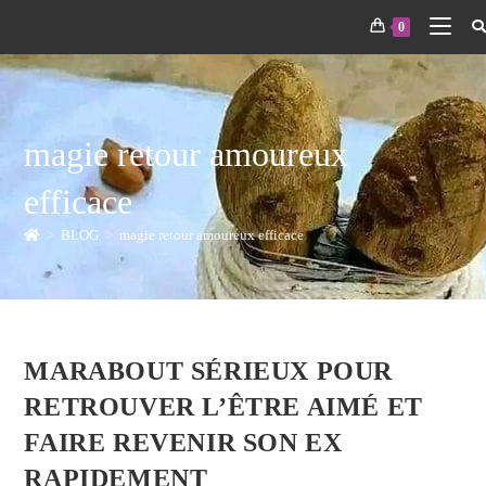
0
magie retour amoureux
efficace
>
BLOG
>
magie retour amoureux efficace
MARABOUT SÉRIEUX POUR
RETROUVER L’ÊTRE AIMÉ ET
FAIRE REVENIR SON EX
RAPIDEMENT