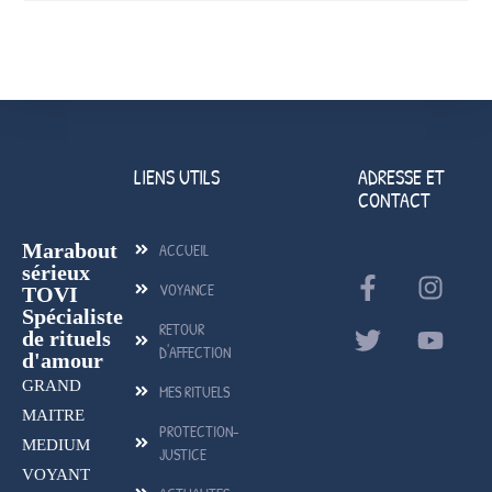
LIENS UTILS
ADRESSE ET
CONTACT
Marabout
ACCUEIL
sérieux
VOYANCE
TOVI
Spécialiste
RETOUR
de rituels
D'AFFECTION
d'amour
GRAND
MES RITUELS
MAITRE
PROTECTION-
MEDIUM
JUSTICE
VOYANT