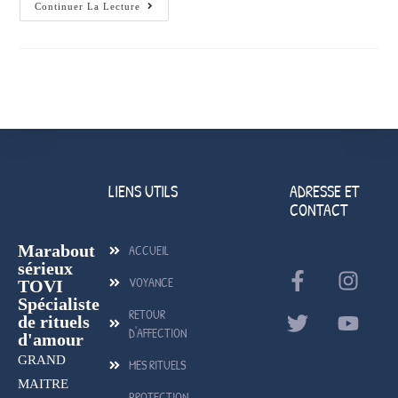
Continuer La Lecture
LIENS UTILS
ADRESSE ET
CONTACT
Marabout
ACCUEIL
sérieux
VOYANCE
TOVI
Spécialiste
RETOUR
de rituels
D'AFFECTION
d'amour
GRAND
MES RITUELS
MAITRE
PROTECTION-