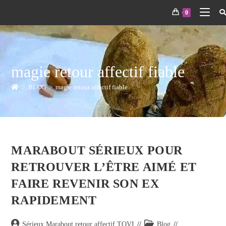
0
magie retour affectif fiable
>
BLOG
>
magie retour affectif fiable
MARABOUT SÉRIEUX POUR
RETROUVER L’ÊTRE AIMÉ ET
FAIRE REVENIR SON EX
RAPIDEMENT
Sérieux Marabout retour affectif TOVI
Blog