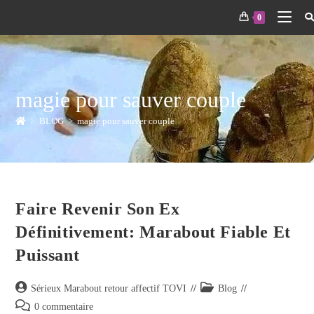
0
magie pour sauver couple
>
BLOG
>
magie pour sauver couple
Faire Revenir Son Ex
Définitivement: Marabout Fiable Et
Puissant
Sérieux Marabout retour affectif TOVI
Blog
0 commentaire