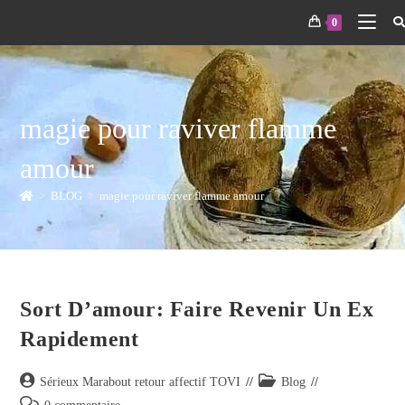
0
magie pour raviver flamme
amour
>
BLOG
>
magie pour raviver flamme amour
Sort D’amour: Faire Revenir Un Ex
Rapidement
Sérieux Marabout retour affectif TOVI
Blog