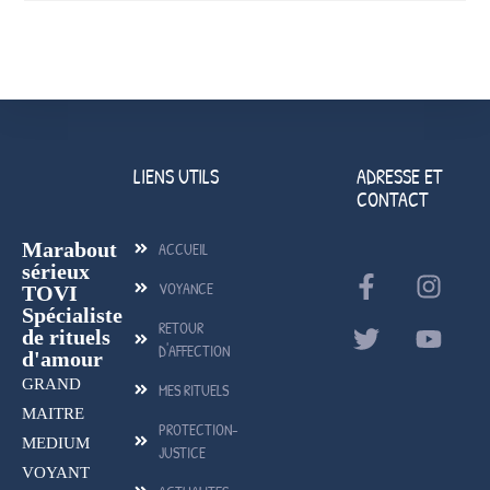
LIENS UTILS
ADRESSE ET
CONTACT
Marabout
ACCUEIL
sérieux
VOYANCE
TOVI
Spécialiste
RETOUR
de rituels
D'AFFECTION
d'amour
GRAND
MES RITUELS
MAITRE
PROTECTION-
MEDIUM
JUSTICE
VOYANT