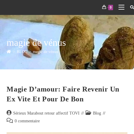
0
magie de vénus
>
BLOG
>
magie de vénus
Magie D’amour: Faire Revenir Un
Ex Vite Et Pour De Bon
Sérieux Marabout retour affectif TOVI
Blog
0 commentaire