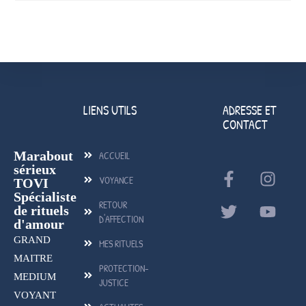
LIENS UTILS
ADRESSE ET
CONTACT
Marabout
ACCUEIL
sérieux
VOYANCE
TOVI
Spécialiste
RETOUR
de rituels
D'AFFECTION
d'amour
GRAND
MES RITUELS
MAITRE
PROTECTION-
MEDIUM
JUSTICE
VOYANT