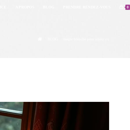
ICE
A PROPOS
BLOG
PRENDRE RENDEZ-VOUS
0
>
BLOG
>
magie blanche pour retour ex