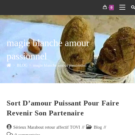
0
magie blanche amour
passionnel
>
BLOG
>
magie blanche amour passionnel
Sort D’amour Puissant Pour Faire
Revenir Son Partenaire
Sérieux Marabout retour affectif TOVI
Blog