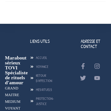
LIENS UTILS
ADRESSE ET
CONTACT
Marabout
ACCUEIL
sérieux
VOYANCE
TOVI
Spécialiste
RETOUR
de rituels
D'AFFECTION
d'amour
GRAND
MES RITUELS
MAITRE
PROTECTION-
MEDIUM
JUSTICE
VOYANT