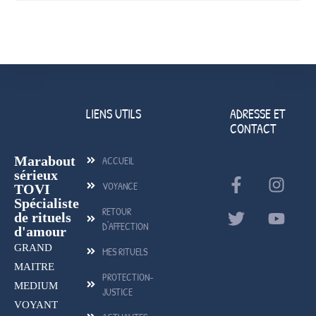
LIENS UTILS
ADRESSE ET
CONTACT
Marabout
ACCUEIL
sérieux
VOYANCE
TOVI
Spécialiste
RETOUR
de rituels
D'AFFECTION
d'amour
GRAND
MES RITUELS
MAITRE
PROTECTION-
MEDIUM
JUSTICE
VOYANT