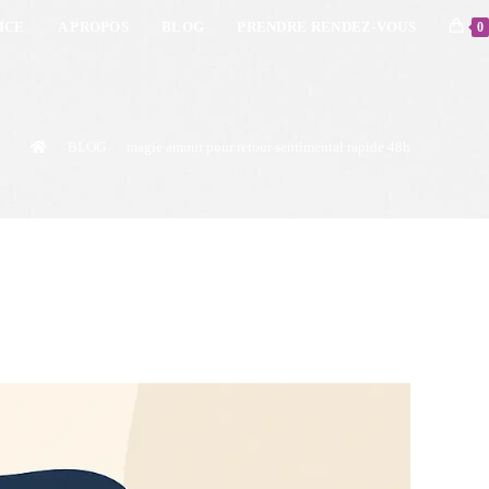
ICE
A PROPOS
BLOG
PRENDRE RENDEZ-VOUS
0
>
BLOG
>
magie amour pour retour sentimental rapide 48h