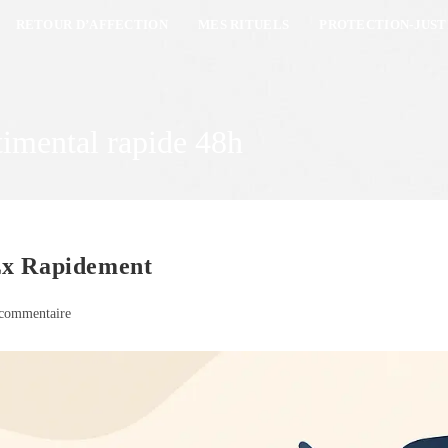
RETOUR D’AFFECTION
MES RITUELS
PROTECTION-JUST
timental rapide 48h
Ex Rapidement
commentaire