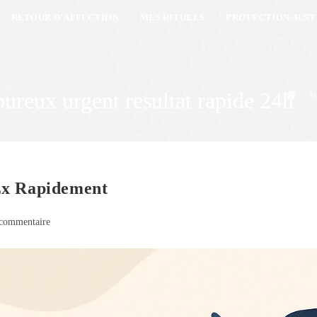
RETOUR D’AFFECTION
MES RITUELS
PROTECTION-JUST
reux urgent resultat rapide 24h
>
B
Ex Rapidement
commentaire