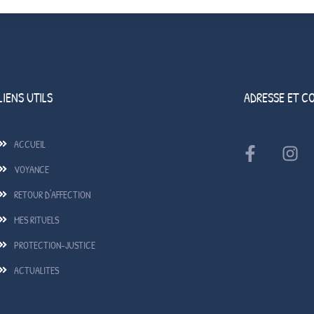
LIENS UTILS
ADRESSE ET C
ACCUEIL
VOYANCE
RETOUR D'AFFECTION
MES RITUELS
PROTECTION-JUSTICE
ACTUALITES