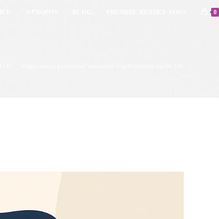
ICE
A PROPOS
BLOG
PRENDRE RENDEZ-VOUS
0
LOG
>
magie amour pour retour amoureux urgent resultat rapide 24h