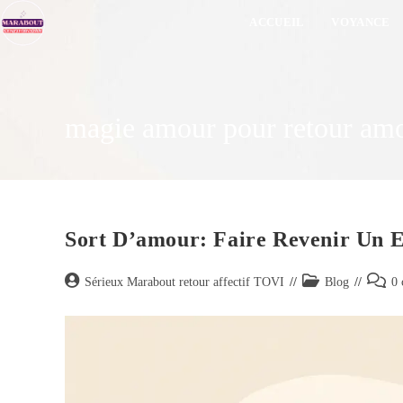
ACCUEIL
VOYANCE
magie amour pour retour amou
Sort D’amour: Faire Revenir Un 
Sérieux Marabout retour affectif TOVI
Blog
0 