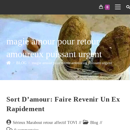
0
magie amour pour retour
amoureux puissant urgent
>
BLOG
>
magie amour pour retour amoureux puissant urgent
Sort D’amour: Faire Revenir Un Ex
Rapidement
Sérieux Marabout retour affectif TOVI
Blog