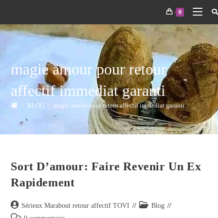
0
magie amour pour retour
affectif immediat garanti
>
BLOG
>
magie amour pour retour affectif immediat garanti
Sort D’amour: Faire Revenir Un Ex
Rapidement
Sérieux Marabout retour affectif TOVI
Blog