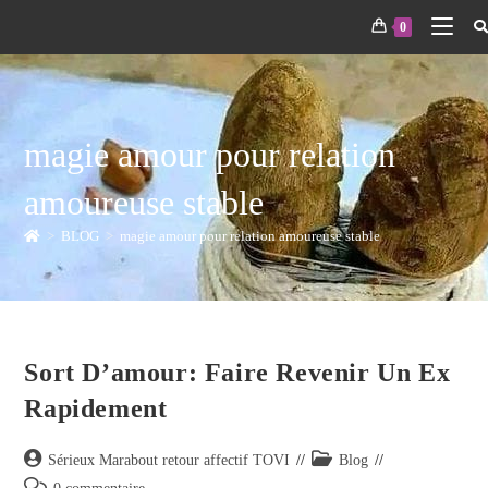
0
magie amour pour relation
amoureuse stable
>
BLOG
>
magie amour pour relation amoureuse stable
Sort D’amour: Faire Revenir Un Ex
Rapidement
Sérieux Marabout retour affectif TOVI
Blog