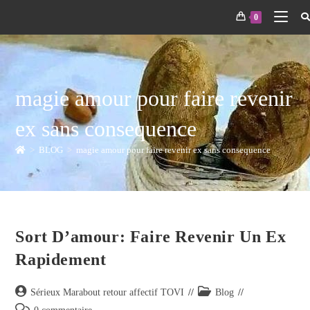
0
magie amour pour faire revenir
ex sans consequence
>
BLOG
>
magie amour pour faire revenir ex sans consequence
Sort D’amour: Faire Revenir Un Ex
Rapidement
Sérieux Marabout retour affectif TOVI
Blog