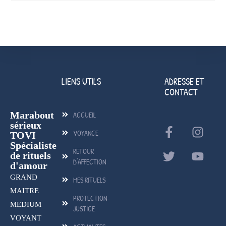
LIENS UTILS
ADRESSE ET
CONTACT
Marabout
ACCUEIL
sérieux
VOYANCE
TOVI
Spécialiste
RETOUR
de rituels
D'AFFECTION
d'amour
GRAND
MES RITUELS
MAITRE
PROTECTION-
MEDIUM
JUSTICE
VOYANT