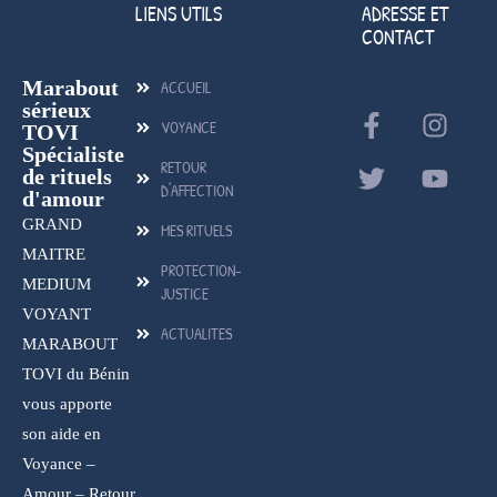
LIENS UTILS
ADRESSE ET
CONTACT
Marabout
ACCUEIL
sérieux
VOYANCE
TOVI
Spécialiste
RETOUR
de rituels
D'AFFECTION
d'amour
GRAND
MES RITUELS
MAITRE
PROTECTION-
MEDIUM
JUSTICE
VOYANT
ACTUALITES
MARABOUT
TOVI du Bénin
vous apporte
son aide en
Voyance –
Amour – Retour