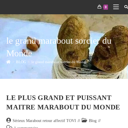
0
le grand marabout sorcier du
Monde
>
BLOG
>
le grand marabout sorcier du Monde
LE PLUS GRAND ET PUISSANT
MAITRE MARABOUT DU MONDE
Sérieux Marabout retour affectif TOVI
Blog