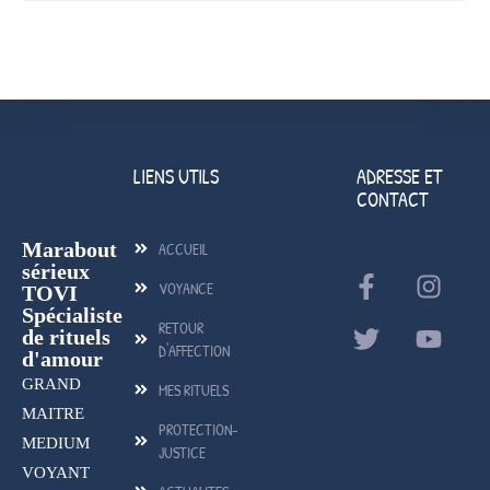
LIENS UTILS
ADRESSE ET
CONTACT
Marabout
ACCUEIL
sérieux
VOYANCE
TOVI
Spécialiste
RETOUR
de rituels
D'AFFECTION
d'amour
GRAND
MES RITUELS
MAITRE
PROTECTION-
MEDIUM
JUSTICE
VOYANT