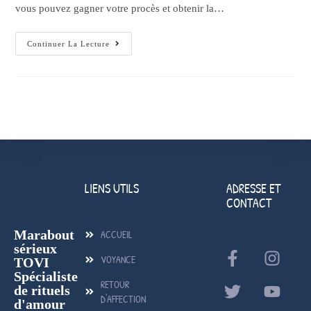
vous pouvez gagner votre procès et obtenir la…
Continuer La Lecture
LIENS UTILS
ADRESSE ET
CONTACT
Marabout
ACCUEIL
sérieux
VOYANCE
TOVI
Spécialiste
RETOUR
de rituels
D'AFFECTION
d'amour