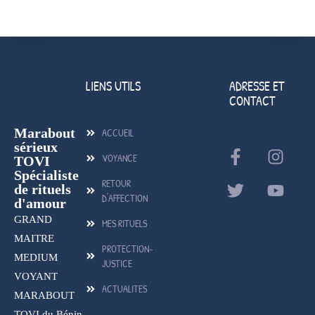
LIENS UTILS
ADRESSE ET
CONTACT
Marabout
ACCUEIL
sérieux
VOYANCE
TOVI
Spécialiste
RETOUR
de rituels
D'AFFECTION
d'amour
GRAND
MES RITUELS
MAITRE
PROTECTION-
MEDIUM
JUSTICE
VOYANT
ACTUALITES
MARABOUT
TOVI du Bénin