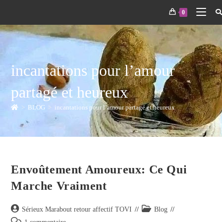
0
incantations pour l’amour
partagé et heureux
>
BLOG
>
incantations pour l’amour partagé et heureux
Envoûtement Amoureux: Ce Qui
Marche Vraiment
Sérieux Marabout retour affectif TOVI
Blog