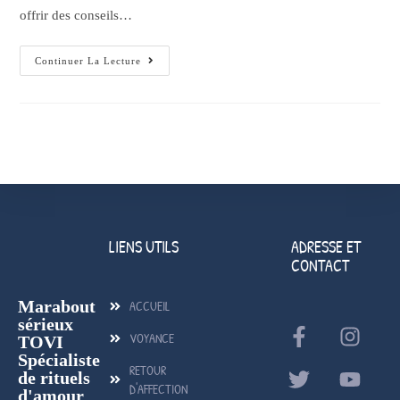
offrir des conseils…
Continuer La Lecture
LIENS UTILS
ADRESSE ET
CONTACT
Marabout
ACCUEIL
sérieux
VOYANCE
TOVI
Spécialiste
RETOUR
de rituels
D'AFFECTION
d'amour