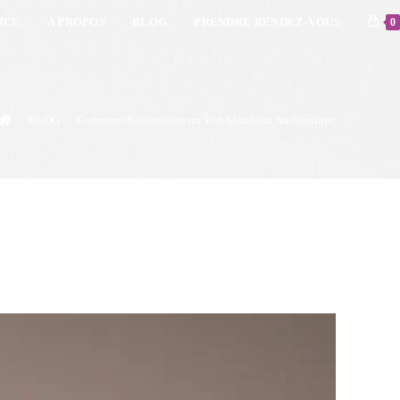
ICE
A PROPOS
BLOG
PRENDRE RENDEZ-VOUS
0
>
BLOG
>
Comment Reconnaitre un Vrai Marabout Authentique