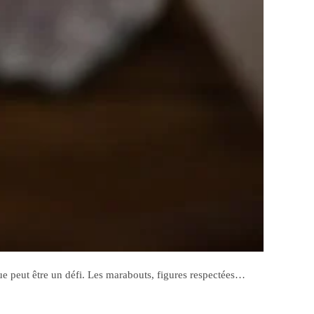
que peut être un défi. Les marabouts, figures respectées…