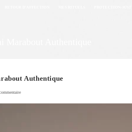
RETOUR D’AFFECTION
MES RITUELS
PROTECTION-JUST
i Marabout Authentique
rabout Authentique
commentaire