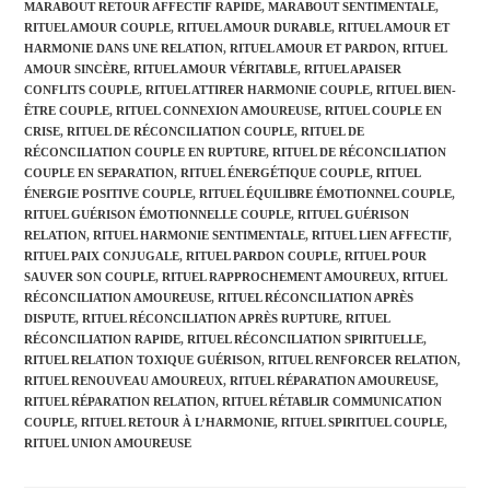
MARABOUT RETOUR AFFECTIF RAPIDE
,
MARABOUT SENTIMENTALE
,
RITUEL AMOUR COUPLE
,
RITUEL AMOUR DURABLE
,
RITUEL AMOUR ET
HARMONIE DANS UNE RELATION
,
RITUEL AMOUR ET PARDON
,
RITUEL
AMOUR SINCÈRE
,
RITUEL AMOUR VÉRITABLE
,
RITUEL APAISER
CONFLITS COUPLE
,
RITUEL ATTIRER HARMONIE COUPLE
,
RITUEL BIEN-
ÊTRE COUPLE
,
RITUEL CONNEXION AMOUREUSE
,
RITUEL COUPLE EN
CRISE
,
RITUEL DE RÉCONCILIATION COUPLE
,
RITUEL DE
RÉCONCILIATION COUPLE EN RUPTURE
,
RITUEL DE RÉCONCILIATION
COUPLE EN SEPARATION
,
RITUEL ÉNERGÉTIQUE COUPLE
,
RITUEL
ÉNERGIE POSITIVE COUPLE
,
RITUEL ÉQUILIBRE ÉMOTIONNEL COUPLE
,
RITUEL GUÉRISON ÉMOTIONNELLE COUPLE
,
RITUEL GUÉRISON
RELATION
,
RITUEL HARMONIE SENTIMENTALE
,
RITUEL LIEN AFFECTIF
,
RITUEL PAIX CONJUGALE
,
RITUEL PARDON COUPLE
,
RITUEL POUR
SAUVER SON COUPLE
,
RITUEL RAPPROCHEMENT AMOUREUX
,
RITUEL
RÉCONCILIATION AMOUREUSE
,
RITUEL RÉCONCILIATION APRÈS
DISPUTE
,
RITUEL RÉCONCILIATION APRÈS RUPTURE
,
RITUEL
RÉCONCILIATION RAPIDE
,
RITUEL RÉCONCILIATION SPIRITUELLE
,
RITUEL RELATION TOXIQUE GUÉRISON
,
RITUEL RENFORCER RELATION
,
RITUEL RENOUVEAU AMOUREUX
,
RITUEL RÉPARATION AMOUREUSE
,
RITUEL RÉPARATION RELATION
,
RITUEL RÉTABLIR COMMUNICATION
COUPLE
,
RITUEL RETOUR À L’HARMONIE
,
RITUEL SPIRITUEL COUPLE
,
RITUEL UNION AMOUREUSE