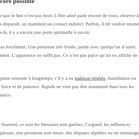
core possible
t que le lien n’est pas mort. L’être aimé parle encore de vous, observe à
isparaît, ou maintient un contact indirect. Parfois, il dit vouloir tourne
à, il y a encore une porte spirituelle à ouvrir.
 pas forcément. Une personne très froide, partie avec quelqu’un d’autre,
ement. L’apparence ne suffit pas. Ce n’est pas parce qu’un ex affiche de
rupture remonte à longtemps, s’il y a eu
trahison répétée
, humiliation ou
 force et de patience. Rapide ne veut pas dire instantané dans tous les
ssance.
Souvent, ce sont les blessures non guéries, l’orgueil, les influences
e jalouse, une promesse non tenue, des disputes répétées ou un entourag