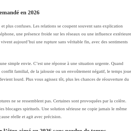
 demandé en 2026
s et plus confuses. Les relations se coupent souvent sans explication
éphone, une présence froide sur les réseaux ou une influence extérieur
vivent aujourd’hui une rupture sans véritable fin, avec des sentiments
as une simple envie. C’est une réponse à une situation urgente. Quand
n conflit familial, de la jalousie ou un envoûtement négatif, le temps jou
 devient lourd. Plus vous agissez tôt, plus les chances de réouverture du
uptures ne se ressemblent pas. Certaines sont provoquées par la colère.
ou des blocages spirituels. Une solution sérieuse ne copie jamais le même
 cause réelle et agit avec précision.
 l’être aimé en 2026 sans perdre de temps