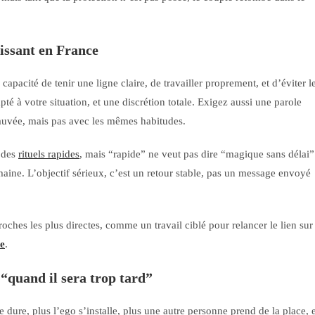
issant en France
apacité de tenir une ligne claire, de travailler proprement, et d’éviter l
pté à votre situation, et une discrétion totale. Exigez aussi une parole
 sauvée, mais pas avec les mêmes habitudes.
e des
rituels rapides
, mais “rapide” ne veut pas dire “magique sans délai”
humaine. L’objectif sérieux, c’est un retour stable, pas un message envoyé
proches les plus directes, comme un travail ciblé pour relancer le lien sur
de
.
“quand il sera trop tard”
dure, plus l’ego s’installe, plus une autre personne prend de la place, e