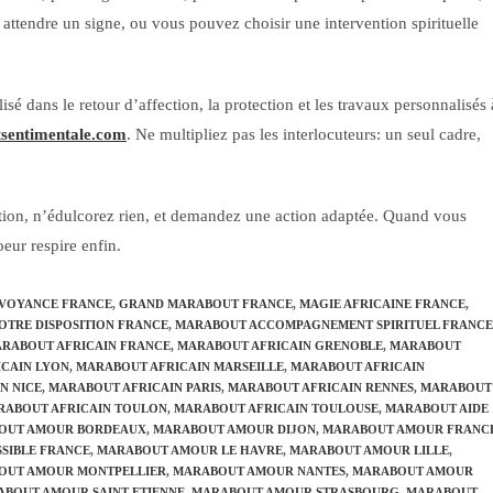
attendre un signe, ou vous pouvez choisir une intervention spirituelle
sé dans le retour d’affection, la protection et les travaux personnalisés 
tsentimentale.com
. Ne multipliez pas les interlocuteurs: un seul cadre,
tuation, n’édulcorez rien, et demandez une action adaptée. Quand vous
oeur respire enfin.
 VOYANCE FRANCE
,
GRAND MARABOUT FRANCE
,
MAGIE AFRICAINE FRANCE
,
OTRE DISPOSITION FRANCE
,
MARABOUT ACCOMPAGNEMENT SPIRITUEL FRANCE
RABOUT AFRICAIN FRANCE
,
MARABOUT AFRICAIN GRENOBLE
,
MARABOUT
CAIN LYON
,
MARABOUT AFRICAIN MARSEILLE
,
MARABOUT AFRICAIN
N NICE
,
MARABOUT AFRICAIN PARIS
,
MARABOUT AFRICAIN RENNES
,
MARABOUT
RABOUT AFRICAIN TOULON
,
MARABOUT AFRICAIN TOULOUSE
,
MARABOUT AIDE
OUT AMOUR BORDEAUX
,
MARABOUT AMOUR DIJON
,
MARABOUT AMOUR FRANC
SIBLE FRANCE
,
MARABOUT AMOUR LE HAVRE
,
MARABOUT AMOUR LILLE
,
OUT AMOUR MONTPELLIER
,
MARABOUT AMOUR NANTES
,
MARABOUT AMOUR
BOUT AMOUR SAINT ETIENNE
,
MARABOUT AMOUR STRASBOURG
,
MARABOUT