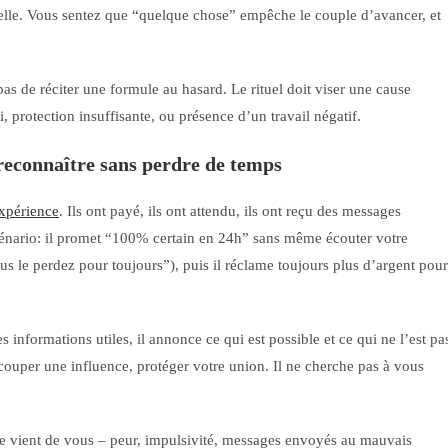
nelle. Vous sentez que “quelque chose” empêche le couple d’avancer, et
t pas de réciter une formule au hasard. Le rituel doit viser une cause
i, protection insuffisante, ou présence d’un travail négatif.
reconnaître sans perdre de temps
xpérience
. Ils ont payé, ils ont attendu, ils ont reçu des messages
cénario: il promet “100% certain en 24h” sans même écouter votre
us le perdez pour toujours”), puis il réclame toujours plus d’argent pour
informations utiles, il annonce ce qui est possible et ce qui ne l’est pa
, couper une influence, protéger votre union. Il ne cherche pas à vous
cage vient de vous – peur, impulsivité, messages envoyés au mauvais