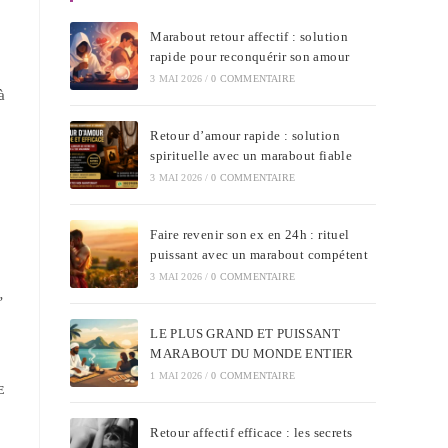
Marabout retour affectif : solution
rapide pour reconquérir son amour
3 MAI 2026
/
0 COMMENTAIRE
à
Retour d’amour rapide : solution
spirituelle avec un marabout fiable
3 MAI 2026
/
0 COMMENTAIRE
Faire revenir son ex en 24h : rituel
puissant avec un marabout compétent
3 MAI 2026
/
0 COMMENTAIRE
,
LE PLUS GRAND ET PUISSANT
MARABOUT DU MONDE ENTIER
1 MAI 2026
/
0 COMMENTAIRE
E
Retour affectif efficace : les secrets