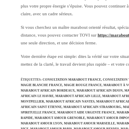
plus votre propre énergie s’épuise. Vous pouvez continuer à 
claire, avec un cadre sérieux.
Si vous cherchez un maître marabout orienté résultat, spéciali
distance, vous pouvez contacter TOVI sur
https://marabou
une seule direction, et une décision ferme.
Votre dernière étape est simple: dites la vérité sur votre si
mettez de la clarté, le travail devient plus rapide – et votre c
ÉTIQUETTES
:
CONSULTATION MARABOUT FRANCE
,
CONSULTATION
MAGIE BLANCHE FRANCE
,
MAGIE ROUGE FRANCE
,
MARABOUT À V
MARABOUT AFRICAIN BORDEAUX
,
MARABOUT AFRICAIN DIJON
,
MA
AFRICAIN LE HAVRE
,
MARABOUT AFRICAIN LILLE
,
MARABOUT AFRI
MONTPELLIER
,
MARABOUT AFRICAIN NANTES
,
MARABOUT AFRICAI
AFRICAIN SAINT ETIENNE
,
MARABOUT AFRICAIN STRASBOURG
,
MA
SPIRITUELLE FRANCE
,
MARABOUT AIDE URGENTE FRANCE
,
MARAB
RAPIDE
,
MARABOUT AMOUR GRENOBLE
,
MARABOUT AMOUR IMPOS
MARABOUT AMOUR LYON
,
MARABOUT AMOUR MARSEILLE
,
MARAB
NICE
,
MARABOUT AMOUR PARIS
,
MARABOUT AMOUR RENNES
,
MARA