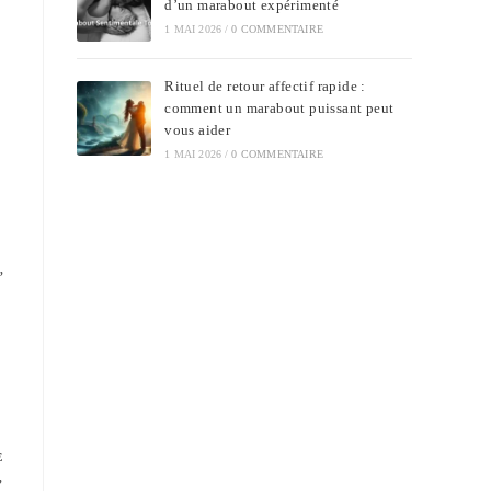
d’un marabout expérimenté
1 MAI 2026
/
0 COMMENTAIRE
Rituel de retour affectif rapide :
comment un marabout puissant peut
vous aider
1 MAI 2026
/
0 COMMENTAIRE
,
E
,