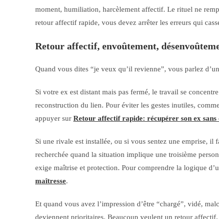
moment, humiliation, harcèlement affectif. Le rituel ne rempl
retour affectif rapide, vous devez arrêter les erreurs qui casse
Retour affectif, envoûtement, désenvoûtemen
Quand vous dites “je veux qu’il revienne”, vous parlez d’un
Si votre ex est distant mais pas fermé, le travail se concentre
reconstruction du lien. Pour éviter les gestes inutiles, comm
appuyer sur
Retour affectif rapide: récupérer son ex sans
Si une rivale est installée, ou si vous sentez une emprise, il
recherchée quand la situation implique une troisième person
exige maîtrise et protection. Pour comprendre la logique d’u
maîtresse
.
Et quand vous avez l’impression d’être “chargé”, vidé, malc
deviennent prioritaires. Beaucoup veulent un retour affectif,