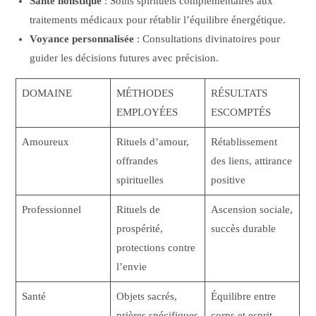
Santé holistique
: Soins spirituels complémentaires aux
traitements médicaux pour rétablir l’équilibre énergétique.
Voyance personnalisée
: Consultations divinatoires pour
guider les décisions futures avec précision.
DOMAINE
MÉTHODES
RÉSULTATS
EMPLOYÉES
ESCOMPTÉS
Amoureux
Rituels d’amour,
Rétablissement
offrandes
des liens, attirance
spirituelles
positive
Professionnel
Rituels de
Ascension sociale,
prospérité,
succès durable
protections contre
l’envie
Santé
Objets sacrés,
Équilibre entre
prières spécifiques
corps et esprit