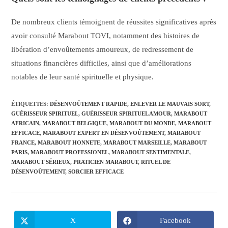
De nombreux clients témoignent de réussites significatives après
avoir consulté Marabout TOVI, notamment des histoires de
libération d’envoûtements amoureux, de redressement de
situations financières difficiles, ainsi que d’améliorations
notables de leur santé spirituelle et physique.
ÉTIQUETTES
:
DÉSENVOÛTEMENT RAPIDE
,
ENLEVER LE MAUVAIS SORT
,
GUÉRISSEUR SPIRITUEL
,
GUÉRISSEUR SPIRITUEL AMOUR
,
MARABOUT
AFRICAIN
,
MARABOUT BELGIQUE
,
MARABOUT DU MONDE
,
MARABOUT
EFFICACE
,
MARABOUT EXPERT EN DÉSENVOÛTEMENT
,
MARABOUT
FRANCE
,
MARABOUT HONNETE
,
MARABOUT MARSEILLE
,
MARABOUT
PARIS
,
MARABOUT PROFESSIONEL
,
MARABOUT SENTIMENTALE
,
MARABOUT SÉRIEUX
,
PRATICIEN MARABOUT
,
RITUEL DE
DÉSENVOÛTEMENT
,
SORCIER EFFICACE
X
Facebook