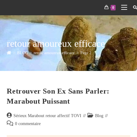
0
retour amoureux efficace
>
BLOG
>
retour amoureux efficace
>
Page 2
Retrouver Son Ex Sans Parler:
Marabout Puissant
Sérieux Marabout retour affectif TOVI
Blog
0 commentaire